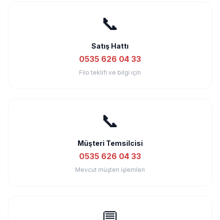
📞
Satış Hattı
0535 626 04 33
Filo teklifi ve bilgi için
📞
Müşteri Temsilcisi
0535 626 04 33
Mevcut müşteri işlemleri
💬