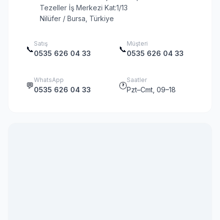
Tezeller İş Merkezi Kat:1/13
Nilüfer / Bursa, Türkiye
Satış
Müşteri
📞
📞
0535 626 04 33
0535 626 04 33
WhatsApp
Saatler
💬
🕐
0535 626 04 33
Pzt–Cmt, 09–18