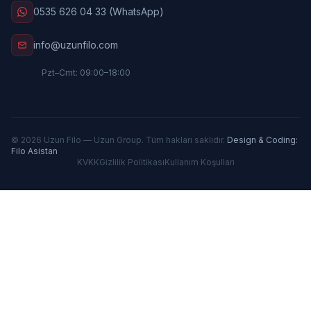
0535 626 04 33 (WhatsApp)
info@uzunfilo.com
Pzt–Cmt: 09:00–18:00
© 2026 Uzun Filo — Uzun Group. Tüm hakları saklıdır.
Design & Coding:
Filo Asistan
KVKK
Gizlilik Politikası
Kullanım Koşulları