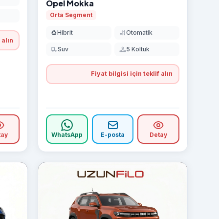
Opel Mokka
Orta Segment
♻️
Hibrit
Otomatik
 alın
Suv
5 Koltuk
Fiyat bilgisi için teklif alın
tay
WhatsApp
E-posta
Detay