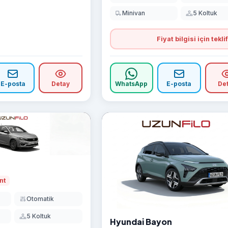
Minivan
5 Koltuk
Fiyat bilgisi için teklif
E-posta
Detay
WhatsApp
E-posta
De
nt
Otomatik
5 Koltuk
Hyundai Bayon