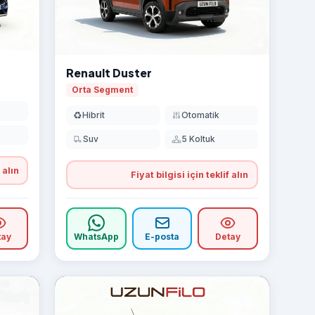
Renault Duster
Orta Segment
♻️
Hibrit
Otomatik
Suv
5 Koltuk
 alın
Fiyat bilgisi için teklif alın
tay
WhatsApp
E-posta
Detay