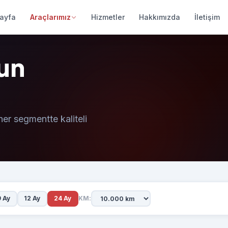
ayfa
Araçlarımız
Hizmetler
Hakkımızda
İletişim
gun
er segmentte kaliteli
9 Ay
12 Ay
24 Ay
KM: