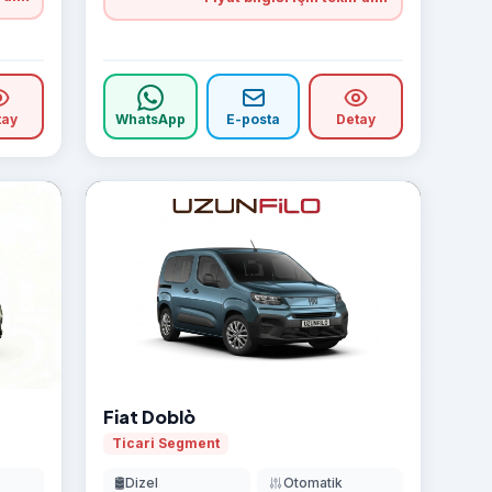
tay
WhatsApp
E-posta
Detay
Fiat Doblò
Ticari Segment
🛢️
Dizel
Otomatik