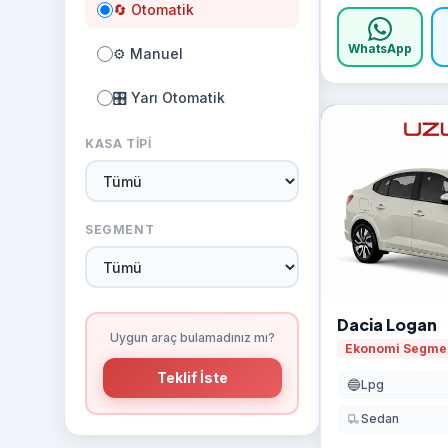
🔄 Otomatik
WhatsApp
⚙️ Manuel
🎛️ Yarı Otomatik
KASA TIPI
SEGMENT
Dacia Logan
Uygun araç bulamadınız mı?
Ekonomi Segme
Teklif İste
🔵
Lpg
Sedan