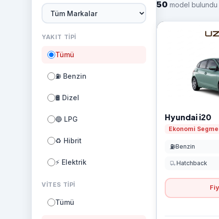
50
model bulund
YAKIT TIPI
Tümü
⛽ Benzin
🛢️ Dizel
Hyundai i20
🔵 LPG
Ekonomi Segme
♻️ Hibrit
⛽
Benzin
⚡ Elektrik
Hatchback
VITES TIPI
Fiy
Tümü