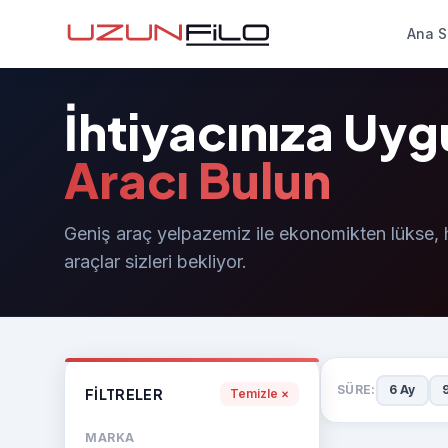
Ana S
İhtiyacınıza Uy
Aracı Bulun
Geniş araç yelpazemiz ile ekonomikten lükse, h
araçlar sizleri bekliyor.
SÜRE:
6 Ay
FILTRELER
Temizle ×
MARKA