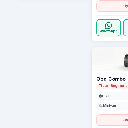
Fiy
WhatsApp
Opel Combo
Ticari Segment
🛢️
Dizel
Minivan
Fiy