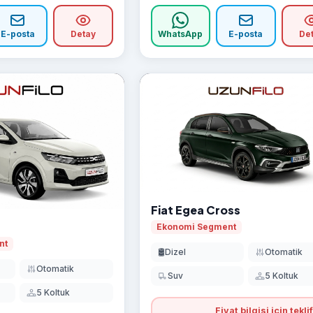
E-posta
Detay
WhatsApp
E-posta
De
Fiat Egea Cross
Ekonomi Segment
nt
🛢️
Dizel
Otomatik
Otomatik
Suv
5 Koltuk
5 Koltuk
Fiyat bilgisi için teklif