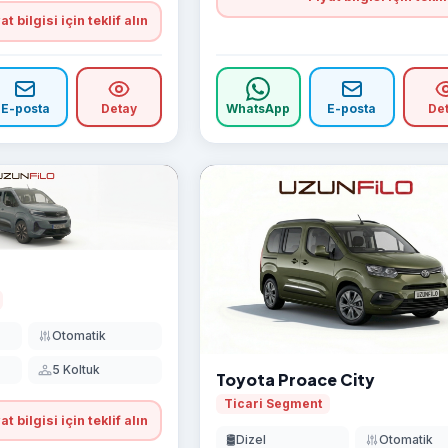
at bilgisi için teklif alın
E-posta
Detay
WhatsApp
E-posta
De
Otomatik
5 Koltuk
Toyota Proace City
Ticari Segment
at bilgisi için teklif alın
🛢️
Dizel
Otomatik