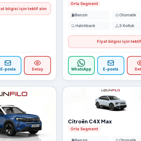
Orta Segment
at bilgisi için teklif alın
⛽
Benzin
Otomatik
Hatchback
5 Koltuk
Fiyat bilgisi için teklif
E-posta
Detay
WhatsApp
E-posta
De
Citroën C4X Max
Orta Segment
⛽
Benzin
Otomatik