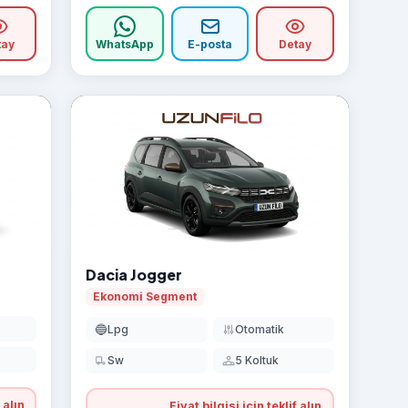
tay
WhatsApp
E-posta
Detay
Dacia Jogger
Ekonomi Segment
🔵
Lpg
Otomatik
Sw
5 Koltuk
 alın
Fiyat bilgisi için teklif alın