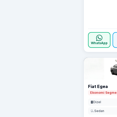
WhatsApp
Fiat Egea
Ekonomi Segme
🛢️
Dizel
Sedan