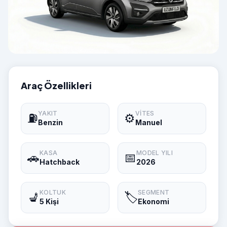
Araç Özellikleri
YAKIT
VITES
⛽
⚙️
Benzin
Manuel
KASA
MODEL YILI
🚗
📅
Hatchback
2026
KOLTUK
SEGMENT
💺
🏷️
5 Kişi
Ekonomi