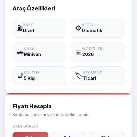
Araç Özellikleri
YAKIT
VITES
⛽
⚙️
Dizel
Otomatik
KASA
MODEL YILI
🚗
📅
Minivan
2026
KOLTUK
SEGMENT
💺
🏷️
5 Kişi
Ticari
Fiyatı Hesapla
Kiralama süresini ve km paketini seçin.
KIRA SÜRESI