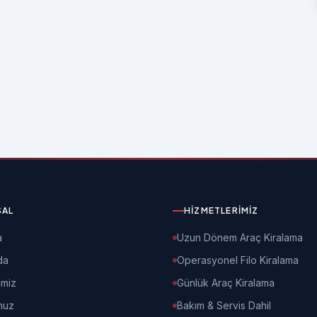
SAL
HIZMETLERIMIZ
a
Uzun Dönem Araç Kiralama
da
Operasyonel Filo Kiralama
imiz
Günlük Araç Kiralama
muz
Bakım & Servis Dahil