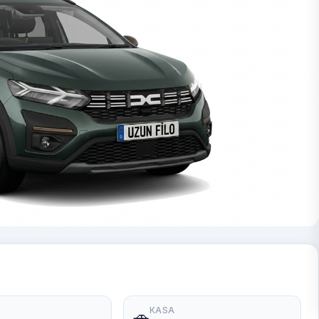
KASA
🚗