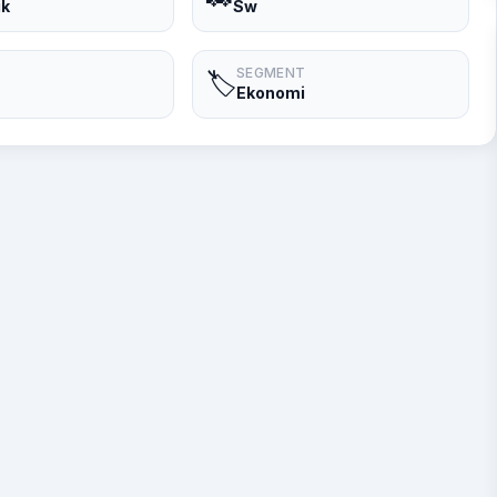
ik
Sw
SEGMENT
🏷️
Ekonomi