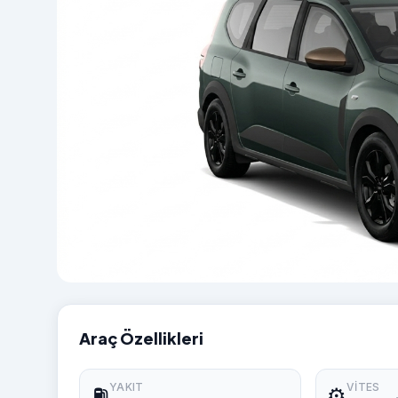
Araç Özellikleri
YAKIT
VITES
⛽
⚙️