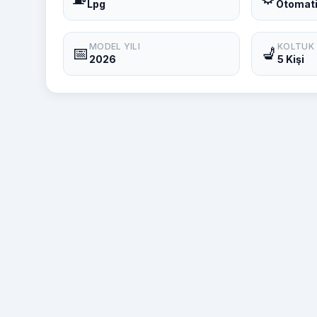
Lpg
Otomat
MODEL YILI
KOLTUK
📅
💺
2026
5 Kişi