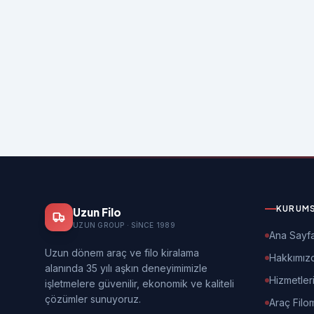
KURUM
Uzun Filo
UZUN GROUP · SINCE 1989
Ana Sayf
Uzun dönem araç ve filo kiralama
Hakkımız
alanında 35 yılı aşkın deneyimimizle
Hizmetler
işletmelere güvenilir, ekonomik ve kaliteli
çözümler sunuyoruz.
Araç Filo