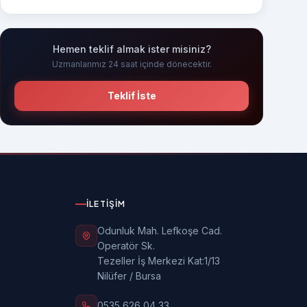
Hemen teklif almak ister misiniz?
Uzmanlarımız 24 saat içinde dönecektir.
Teklif İste
İLETIŞIM
Odunluk Mah. Lefkoşe Cad.
Operatör Sk.
Tezeller İş Merkezi Kat:1/13
Nilüfer / Bursa
0535 626 04 33