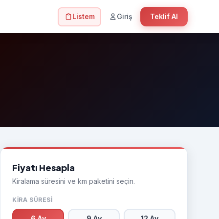
Listem
Giriş
Teklif Al
Fiyatı Hesapla
Kiralama süresini ve km paketini seçin.
KIRA SÜRESI
6 Ay
9 Ay
12 Ay