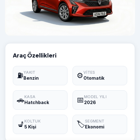
Araç Özellikleri
YAKIT
VITES
⛽
⚙️
Benzin
Otomatik
KASA
MODEL YILI
🚗
📅
Hatchback
2026
KOLTUK
SEGMENT
💺
🏷️
5 Kişi
Ekonomi