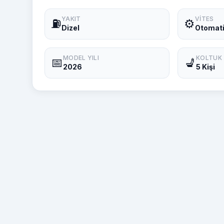
YAKIT
VITES
⛽
⚙️
Dizel
Otomat
MODEL YILI
KOLTUK
📅
💺
2026
5 Kişi