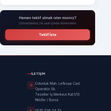
Hemen teklif almak ister misiniz?
Uzmanlarımız 24 saat içinde dönecektir.
Teklif İste
İLETIŞIM
Odunluk Mah. Lefkoşe Cad.
Operatör Sk.
Tezeller İş Merkezi Kat:1/13
Nilüfer / Bursa
0535 626 04 33