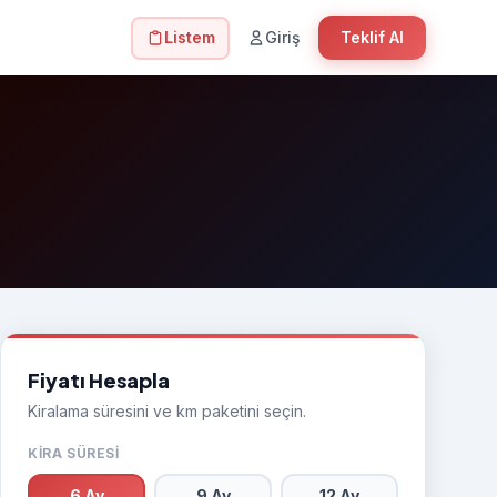
Listem
Giriş
Teklif Al
Fiyatı Hesapla
Kiralama süresini ve km paketini seçin.
KIRA SÜRESI
6 Ay
9 Ay
12 Ay