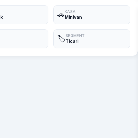
KASA
🚗
ik
Minivan
SEGMENT
🏷️
Ticari