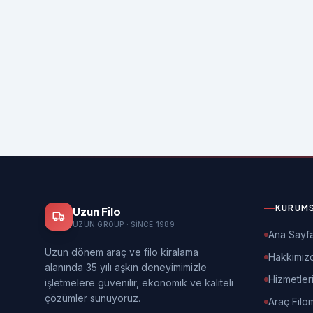
KURUM
Uzun Filo
UZUN GROUP · SINCE 1989
Ana Sayf
Uzun dönem araç ve filo kiralama
Hakkımız
alanında 35 yılı aşkın deneyimimizle
Hizmetler
işletmelere güvenilir, ekonomik ve kaliteli
çözümler sunuyoruz.
Araç Filo