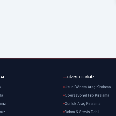
SAL
HIZMETLERIMIZ
a
Uzun Dönem Araç Kiralama
da
Operasyonel Filo Kiralama
imiz
Günlük Araç Kiralama
muz
Bakım & Servis Dahil